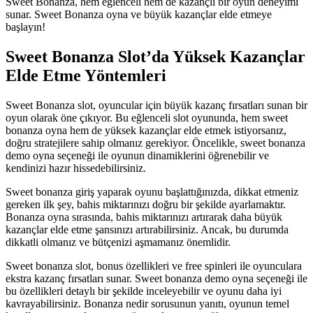
Sweet Bonanza, hem eğlenceli hem de kazançlı bir oyun deneyimi
sunar. Sweet Bonanza oyna ve büyük kazançlar elde etmeye
başlayın!
Sweet Bonanza Slot’da Yüksek Kazançlar
Elde Etme Yöntemleri
Sweet Bonanza slot, oyuncular için büyük kazanç fırsatları sunan bir
oyun olarak öne çıkıyor. Bu eğlenceli slot oyununda, hem sweet
bonanza oyna hem de yüksek kazançlar elde etmek istiyorsanız,
doğru stratejilere sahip olmanız gerekiyor. Öncelikle, sweet bonanza
demo oyna seçeneği ile oyunun dinamiklerini öğrenebilir ve
kendinizi hazır hissedebilirsiniz.
Sweet bonanza giriş yaparak oyunu başlattığınızda, dikkat etmeniz
gereken ilk şey, bahis miktarınızı doğru bir şekilde ayarlamaktır.
Bonanza oyna sırasında, bahis miktarınızı artırarak daha büyük
kazançlar elde etme şansınızı artırabilirsiniz. Ancak, bu durumda
dikkatli olmanız ve bütçenizi aşmamanız önemlidir.
Sweet bonanza slot, bonus özellikleri ve free spinleri ile oyunculara
ekstra kazanç fırsatları sunar. Sweet bonanza demo oyna seçeneği ile
bu özellikleri detaylı bir şekilde inceleyebilir ve oyunu daha iyi
kavrayabilirsiniz. Bonanza nedir sorusunun yanıtı, oyunun temel