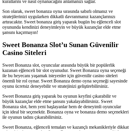
kurallarını ve nasıl oynanacağını anlamanızı sağlar.
Son olarak, sweet bonanza oyna sırasında sabırlı olmanız ve
stratejilerinizi uygularken dikkatli davranmanız kazançlarınızı
artıracaktır. Sweet bonanza giriş yaparak bugün bu eğlenceli slot
oyununda kendinizi deneyimleyin ve büyük kazançlar elde etme
şansını kaçırmayın!
Sweet Bonanza Slot’u Sunan Güvenilir
Casino Siteleri
Sweet Bonanza slot, oyuncular arasında büyük bir popülerlik
kazanan eğlenceli bir slot oyunudur. Sweet Bonanza oyna seçeneği
ile bu heyecanı yaşamak isteyenler için güvenilir casino siteleri
önemli bir rol oynar. Sweet Bonanza demo oyna seçeneği sayesinde
oyunu ücretsiz deneyebilir ve stratejinizi geliştirebilirsiniz.
Sweet Bonanza giriş yaparak bu oyunun keyfini çıkarabilir ve
büyük kazançlar elde etme şansını yakalayabilirsiniz. Sweet
Bonanza slot, hem yeni başlayanlar hem de deneyimli oyuncular
için ideal bir seçenektir. Bonanza oyna ve bonanza demo seçenekleri
ile oyunun tadını çıkarabilirsiniz.
Sweet Bonanza, eğlenceli temaları ve kazançlı mekanikleriyle dikkat