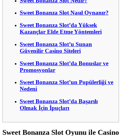
Sweet Bonanza Slot Nedir?
Sweet Bonanza Slot Nasıl Oynanır?
Sweet Bonanza Slot’da Yüksek
Kazançlar Elde Etme Yöntemleri
Sweet Bonanza Slot’u Sunan
Güvenilir Casino Siteleri
Sweet Bonanza Slot’da Bonuslar ve
Promosyonlar
Sweet Bonanza Slot’un Popülerliği ve
Nedeni
Sweet Bonanza Slot’da Başarılı
Olmak İçin İpuçları
Sweet Bonanza Slot Oyunu ile Casino