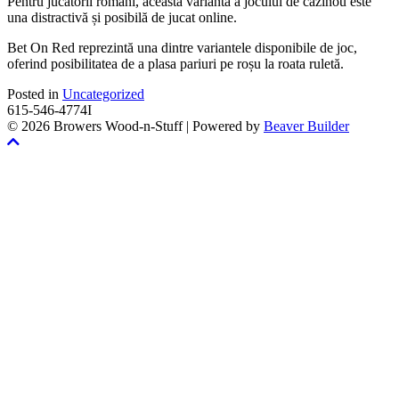
Pentru jucătorii români, această variantă a jocului de cazinou este
una distractivă și posibilă de jucat online.
Bet On Red reprezintă una dintre variantele disponibile de joc,
oferind posibilitatea de a plasa pariuri pe roșu la roata ruletă.
Posted in
Uncategorized
615-546-4774
I
© 2026 Browers Wood-n-Stuff
|
Powered by
Beaver Builder
Scroll
To
Top