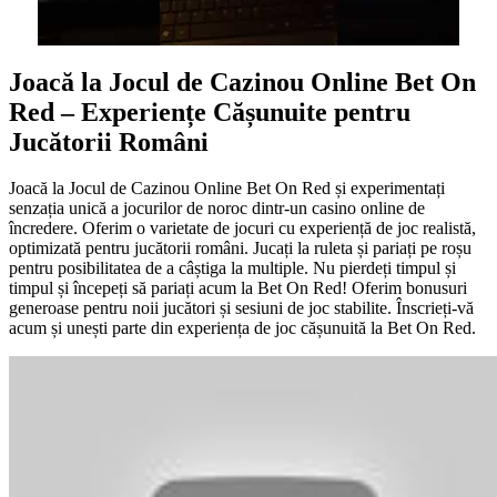
Joacă la Jocul de Cazinou Online Bet On
Red – Experiențe Cășunuite pentru
Jucătorii Români
Joacă la Jocul de Cazinou Online Bet On Red și experimentați
senzația unică a jocurilor de noroc dintr-un casino online de
încredere. Oferim o varietate de jocuri cu experiență de joc realistă,
optimizată pentru jucătorii români. Jucați la ruleta și pariați pe roșu
pentru posibilitatea de a câștiga la multiple. Nu pierdeți timpul și
timpul și începeți să pariați acum la Bet On Red! Oferim bonusuri
generoase pentru noii jucători și sesiuni de joc stabilite. Înscrieți-vă
acum și unești parte din experiența de joc cășunuită la Bet On Red.