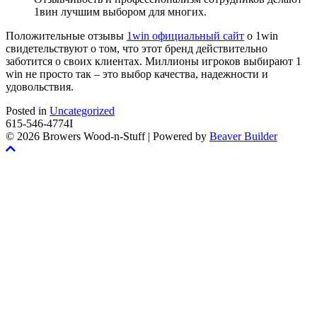
1вин лучшим выбором для многих.
Положительные отзывы
1win официальный сайт
о 1win
свидетельствуют о том, что этот бренд действительно
заботится о своих клиентах. Миллионы игроков выбирают 1
win не просто так – это выбор качества, надежности и
удовольствия.
Posted in
Uncategorized
615-546-4774
I
© 2026 Browers Wood-n-Stuff
|
Powered by
Beaver Builder
Scroll
To
Top