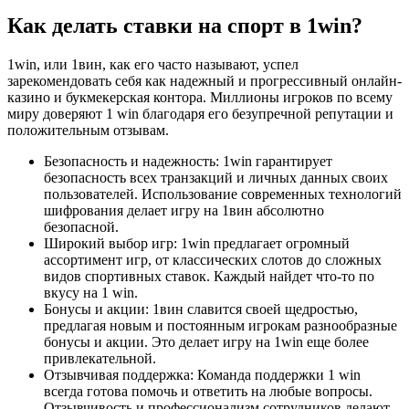
Как делать ставки на спорт в 1win?
1win, или 1вин, как его часто называют, успел
зарекомендовать себя как надежный и прогрессивный онлайн-
казино и букмекерская контора. Миллионы игроков по всему
миру доверяют 1 win благодаря его безупречной репутации и
положительным отзывам.
Безопасность и надежность: 1win гарантирует
безопасность всех транзакций и личных данных своих
пользователей. Использование современных технологий
шифрования делает игру на 1вин абсолютно
безопасной.
Широкий выбор игр: 1win предлагает огромный
ассортимент игр, от классических слотов до сложных
видов спортивных ставок. Каждый найдет что-то по
вкусу на 1 win.
Бонусы и акции: 1вин славится своей щедростью,
предлагая новым и постоянным игрокам разнообразные
бонусы и акции. Это делает игру на 1win еще более
привлекательной.
Отзывчивая поддержка: Команда поддержки 1 win
всегда готова помочь и ответить на любые вопросы.
Отзывчивость и профессионализм сотрудников делают